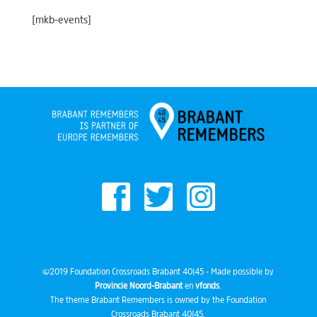
[mkb-events]
©2019 Foundation Crossroads Brabant 40|45 - Made possible by
Provincie Noord-Brabant
en
vfonds
.
The theme Brabant Remembers is owned by the Foundation
Crossroads Brabant 40|45.