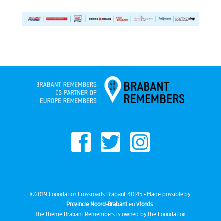
©2019 Foundation Crossroads Brabant 40|45 - Made possible by
Provincie Noord-Brabant
en
vfonds
.
The theme Brabant Remembers is owned by the Foundation