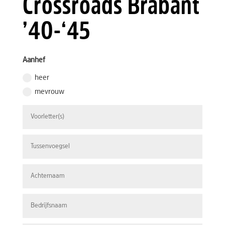
Crossroads Brabant
’40-‘45
Aanhef
heer
mevrouw