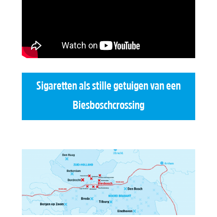
Sigaretten als stille getuigen van een
Biesboschcrossing